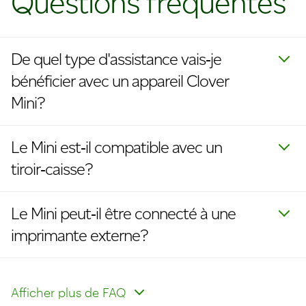
Questions fréquentes
De quel type d'assistance vais‑je
bénéficier avec un appareil Clover
Mini?
Le Mini est‑il compatible avec un
tiroir‑caisse?
Le Mini peut‑il être connecté à une
imprimante externe?
Le Mini est‑il compatible avec le
service cellulaire ou doit‑il être
Afficher plus de FAQ