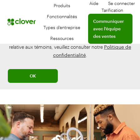
Aide
Se connecter
Produits
Aide
Se conne
Tarification
Fonctionnalités
Contactez un profession
Communiquer
Types d'entreprise
avec l'équipe
Notre site utilise des témoins pour améliorer votre
des ventes
Ressources
expérience. Pour plus d'informations sur notre politique
relative aux témoins, veuillez consulter notre
Politique de
confidentialité
.
OK