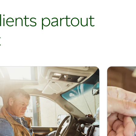
lients partout
t