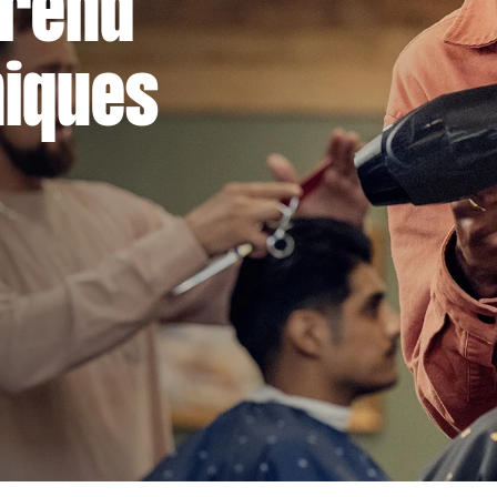
 rend
niques