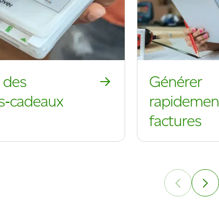
r des
Générer
es‑cadeaux
rapidemen
factures
 cartes-cadeaux
Générer rapidement 