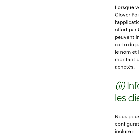
Lorsque v
Clover Poi
l’applicat
offert par
peuvent i
carte de p
le nom et 
montant de
achetés.
(ii)
In
les cl
Nous pouvo
configura
inclure :