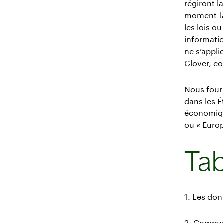
régiront l
moment-là.
les lois 
informatio
ne s’appl
Clover, co
Nous fourn
dans les É
économiqu
ou « Europ
Tab
1. Les don
2. Commen