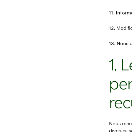
11. Inform
12. Modifi
13. Nous 
1. 
per
rec
Nous recue
diverses s