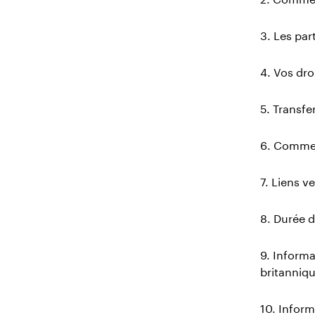
3. Les par
4. Vos dro
5. Transfe
6. Commen
7. Liens v
8. Durée d
9. Informa
britanniq
10. Inform