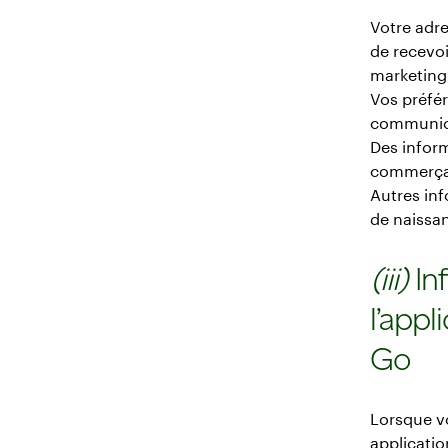
Votre adre
de recevo
marketing
Vos préfé
communica
Des inform
commerçant
Autres in
de naissan
(iii)
In
l’appl
Go
Lorsque vo
applicati