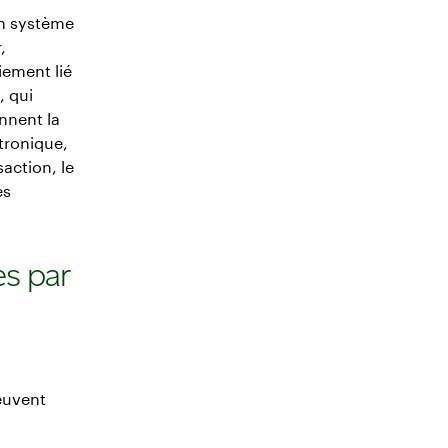
un système
,
iement lié
, qui
nnent la
ctronique,
action, le
es
es par
euvent