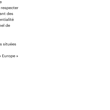
e
 respecter
ant des
ntialité
nel de
s situées
« Europe »