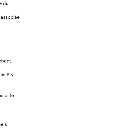
e du
 associée
rchant
lia Pty
s et le
els