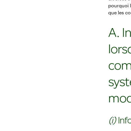
pourquoi l
que les c
A. I
lors
com
sys
mod
(i)
Inf