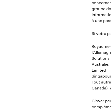
concernant
groupe de 
informatio
à une pers
Si votre p
Royaume-Un
l’Allemagn
Solutions
Australie,
Limited
Singapour,
Tout autre
Canada), v
Clover peu
complémen