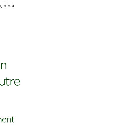
, ainsi
un
utre
ment