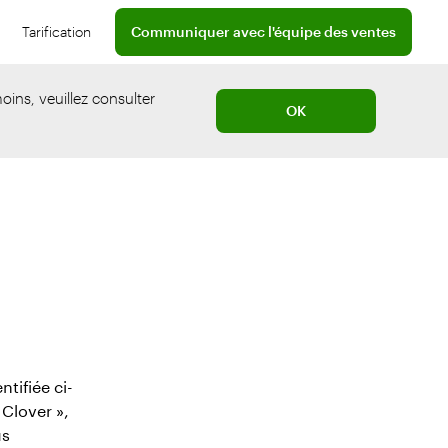
Contactez un professionnel de l'équipe de ventes
Tarification
Communiquer avec l'équipe des ventes
necter
oins, veuillez consulter
OK
ntifiée ci-
 Clover »,
us