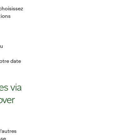
choisissez
tions
du
otre date
es via
over
d’autres
sse