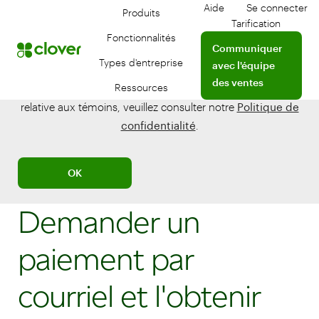
Aide
Se connecter
Produits
Aide
Se conne
Tarification
Fonctionnalités
Contactez un profession
Communiquer
Types d'entreprise
avec l'équipe
Notre site utilise des témoins pour améliorer votre
des ventes
Ressources
expérience. Pour plus d'informations sur notre politique
relative aux témoins, veuillez consulter notre
Politique de
confidentialité
.
OK
Demander un
paiement par
courriel et l'obtenir